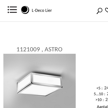
L-Deco Lier
1121009 , ASTRO
2
<5 :
5...10 :
2
>10 :
Aanta